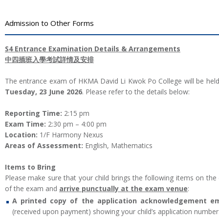
Admission to Other Forms
S4 Entrance Examination Details & Arrangements
中四插班入學考試詳情及安排
The entrance exam of HKMA David Li Kwok Po College will be hel
Tuesday, 23 June 2026
. Please refer to the details below:
Reporting Time:
2:15 pm
Exam Time:
2:30 pm – 4:00 pm
Location:
1/F Harmony Nexus
Areas of Assessment:
English, Mathematics
Items to Bring
Please make sure that your child brings the following items on the
of the exam and
arrive punctually at the exam venue
:
A printed copy of the application acknowledgement em
(received upon payment) showing your child’s application number