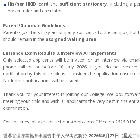
His/her HKID card
and
sufficient stationery
, including a pen
eraser, ruler and calculator.
Parent/Guardian Guidelines
Parents/guardians may accompany applicants to the campus, but 
should remain in the
assigned waiting area
.
Entrance Exam Results & Interview Arrangements
Only selected applicants will be invited for an interview via emai
phone call on or before
10 July 2026
. If you do not receive
notification by this date, please consider the application unsuccess
No further notifications will be issued.
Thank you for your interest in joining our College. We look forwar
meeting your child and wish all applicants the very best in the entr
examination.
For enquiries, please contact our Admissions Office on 2626 9100.
香港管理專業協會李國寶中學入學考試將於
2026
年
6
月
23
日（星期二