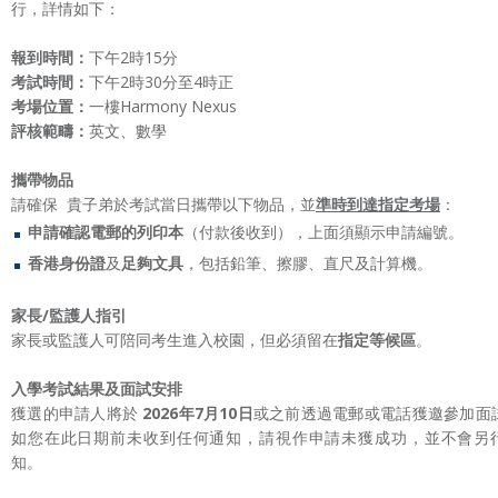
行，詳情如下：
報到時間：
下午2時15分
考試時間：
下午2時30分至4時正
考場位置：
一樓Harmony Nexus
評核範疇：
英文、數學
攜帶物品
請確保 貴子弟於考試當日攜帶以下物品，並
準時到達指定考場
：
申請確認電郵的列印本
（付款後收到），上面須顯示申請編號。
香港身份證
及
足夠文具
，包括鉛筆、擦膠、直尺及計算機。
家長
/
監護人指引
家長或監護人可陪同考生進入校園，但必須留在
指定等候區
。
入學考試結果及面試安排
獲選的申請人將於
2026
年
7
月
10
日
或之前透過電郵或電話獲邀參加面
如您在此日期前未收到任何通知，請視作申請未獲成功，並不會另
知。